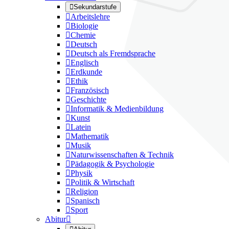

Sekundarstufe

Arbeitslehre

Biologie

Chemie

Deutsch

Deutsch als Fremdsprache

Englisch

Erdkunde

Ethik

Französisch

Geschichte

Informatik & Medienbildung

Kunst

Latein

Mathematik

Musik

Naturwissenschaften & Technik

Pädagogik & Psychologie

Physik

Politik & Wirtschaft

Religion

Spanisch

Sport
Abitur
