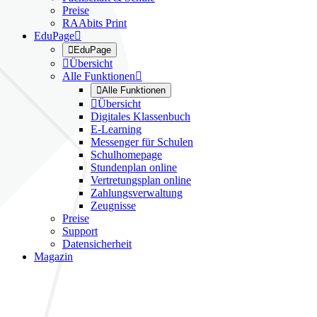
Preise
RAAbits Print
EduPage


EduPage

Übersicht
Alle Funktionen


Alle Funktionen

Übersicht
Digitales Klassenbuch
E-Learning
Messenger für Schulen
Schulhomepage
Stundenplan online
Vertretungsplan online
Zahlungsverwaltung
Zeugnisse
Preise
Support
Datensicherheit
Magazin