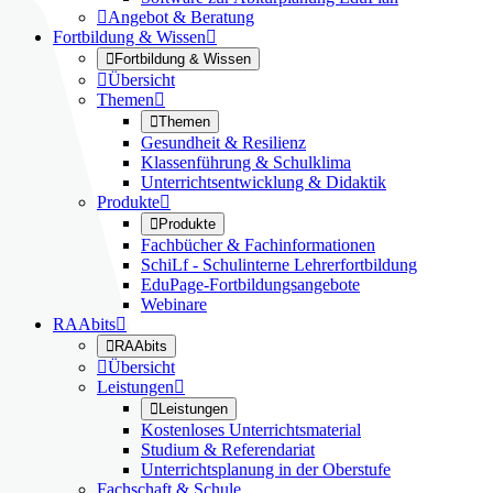

Angebot & Beratung
Fortbildung & Wissen


Fortbildung & Wissen

Übersicht
Themen


Themen
Gesundheit & Resilienz
Klassenführung & Schulklima
Unterrichtsentwicklung & Didaktik
Produkte


Produkte
Fachbücher & Fachinformationen
SchiLf - Schulinterne Lehrerfortbildung
EduPage-Fortbildungsangebote
Webinare
RAAbits


RAAbits

Übersicht
Leistungen


Leistungen
Kostenloses Unterrichtsmaterial
Studium & Referendariat
Unterrichtsplanung in der Oberstufe
Fachschaft & Schule