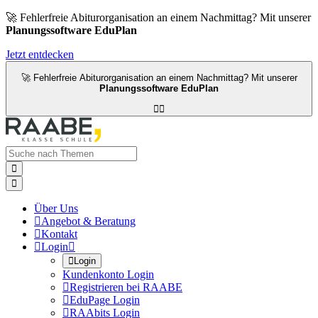
🚀 Fehlerfreie Abiturorganisation an einem Nachmittag? Mit unserer
Planungssoftware EduPlan
Jetzt entdecken
🚀 Fehlerfreie Abiturorganisation an einem Nachmittag? Mit unserer
Planungssoftware EduPlan




Über Uns

Angebot & Beratung

Kontakt

Login


Login
Kundenkonto Login

Registrieren bei RAABE

EduPage Login

RAAbits Login