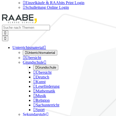

Einzelkäufe & RAAbits Print Login

Schulleitung Online Login


Unterrichtsmaterial


Unterrichtsmaterial

Übersicht
Grundschule


Grundschule

Übersicht

Deutsch

Kunst

Leseförderung

Mathematik

Musik

Religion

Sachunterricht

Sport
Sekundarstufe
