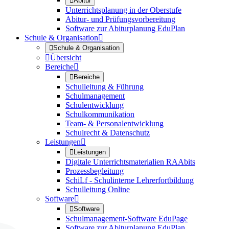

Abitur
Unterrichtsplanung in der Oberstufe
Abitur- und Prüfungsvorbereitung
Software zur Abiturplanung EduPlan
Schule & Organisation


Schule & Organisation

Übersicht
Bereiche


Bereiche
Schulleitung & Führung
Schulmanagement
Schulentwicklung
Schulkommunikation
Team- & Personalentwicklung
Schulrecht & Datenschutz
Leistungen


Leistungen
Digitale Unterrichtsmaterialien RAAbits
Prozessbegleitung
SchiLf - Schulinterne Lehrerfortbildung
Schulleitung Online
Software


Software
Schulmanagement-Software EduPage
Software zur Abiturplanung EduPlan