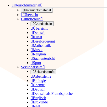
Unterrichtsmaterial


Unterrichtsmaterial

Übersicht
Grundschule


Grundschule

Übersicht

Deutsch

Kunst

Leseförderung

Mathematik

Musik

Religion

Sachunterricht

Sport
Sekundarstufe


Sekundarstufe

Arbeitslehre

Biologie

Chemie

Deutsch

Deutsch als Fremdsprache

Englisch

Erdkunde

Ethik