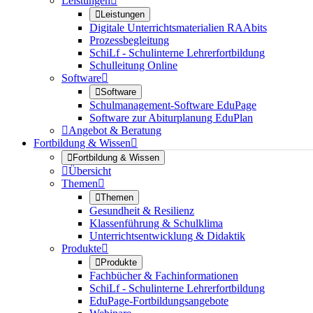
Leistungen


Leistungen
Digitale Unterrichtsmaterialien RAAbits
Prozessbegleitung
SchiLf - Schulinterne Lehrerfortbildung
Schulleitung Online
Software


Software
Schulmanagement-Software EduPage
Software zur Abiturplanung EduPlan

Angebot & Beratung
Fortbildung & Wissen


Fortbildung & Wissen

Übersicht
Themen


Themen
Gesundheit & Resilienz
Klassenführung & Schulklima
Unterrichtsentwicklung & Didaktik
Produkte


Produkte
Fachbücher & Fachinformationen
SchiLf - Schulinterne Lehrerfortbildung
EduPage-Fortbildungsangebote