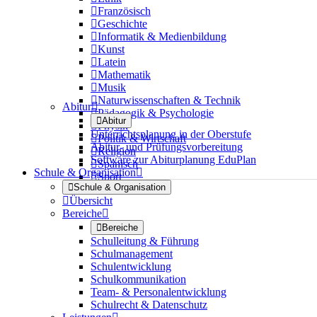

Französisch

Geschichte

Informatik & Medienbildung

Kunst

Latein

Mathematik

Musik

Naturwissenschaften & Technik
Abitur


Pädagogik & Psychologie

Abitur

Physik
Unterrichtsplanung in der Oberstufe

Politik & Wirtschaft
Abitur- und Prüfungsvorbereitung

Religion
Software zur Abiturplanung EduPlan

Spanisch
Schule & Organisation


Sport

Schule & Organisation

Übersicht
Bereiche


Bereiche
Schulleitung & Führung
Schulmanagement
Schulentwicklung
Schulkommunikation
Team- & Personalentwicklung
Schulrecht & Datenschutz