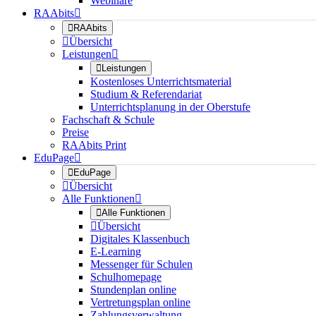
Webinare
RAAbits


RAAbits

Übersicht
Leistungen


Leistungen
Kostenloses Unterrichtsmaterial
Studium & Referendariat
Unterrichtsplanung in der Oberstufe
Fachschaft & Schule
Preise
RAAbits Print
EduPage


EduPage

Übersicht
Alle Funktionen


Alle Funktionen

Übersicht
Digitales Klassenbuch
E-Learning
Messenger für Schulen
Schulhomepage
Stundenplan online
Vertretungsplan online
Zahlungsverwaltung