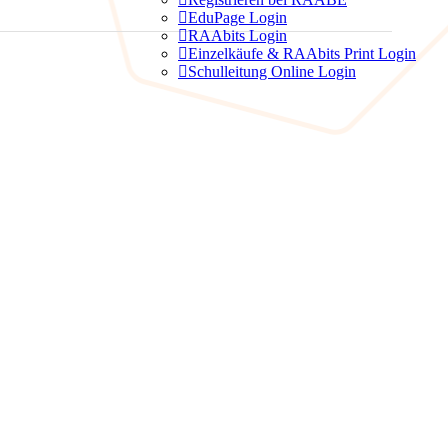

EduPage Login

RAAbits Login

Einzelkäufe & RAAbits Print Login

Schulleitung Online Login