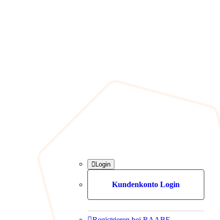

Login
Kundenkonto Login

Registrieren bei RAABE