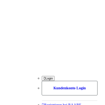

Login
Kundenkonto Login

Registrieren bei RAABE