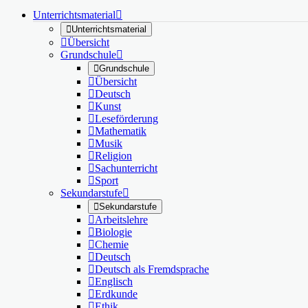
Unterrichtsmaterial


Unterrichtsmaterial

Übersicht
Grundschule


Grundschule

Übersicht

Deutsch

Kunst

Leseförderung

Mathematik

Musik

Religion

Sachunterricht

Sport
Sekundarstufe


Sekundarstufe

Arbeitslehre

Biologie

Chemie

Deutsch

Deutsch als Fremdsprache

Englisch

Erdkunde

Ethik