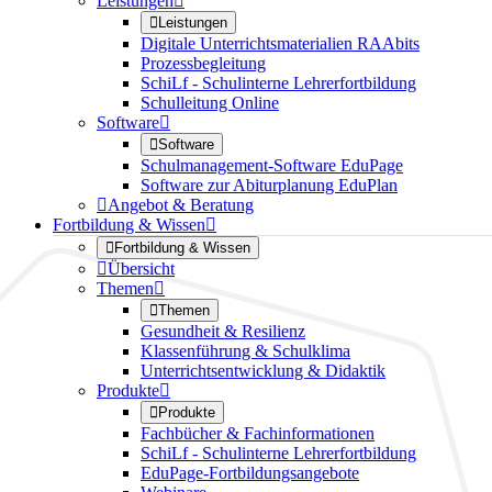
Leistungen


Leistungen
Digitale Unterrichtsmaterialien RAAbits
Prozessbegleitung
SchiLf - Schulinterne Lehrerfortbildung
Schulleitung Online
Software


Software
Schulmanagement-Software EduPage
Software zur Abiturplanung EduPlan

Angebot & Beratung
Fortbildung & Wissen


Fortbildung & Wissen

Übersicht
Themen


Themen
Gesundheit & Resilienz
Klassenführung & Schulklima
Unterrichtsentwicklung & Didaktik
Produkte


Produkte
Fachbücher & Fachinformationen
SchiLf - Schulinterne Lehrerfortbildung
EduPage-Fortbildungsangebote