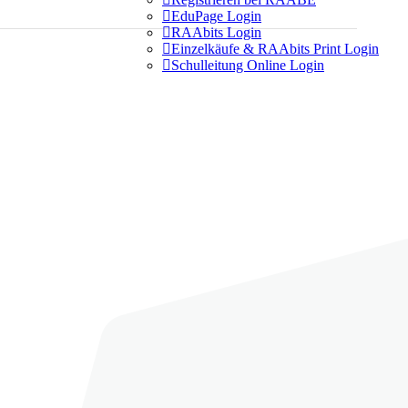

EduPage Login

RAAbits Login

Einzelkäufe & RAAbits Print Login

Schulleitung Online Login