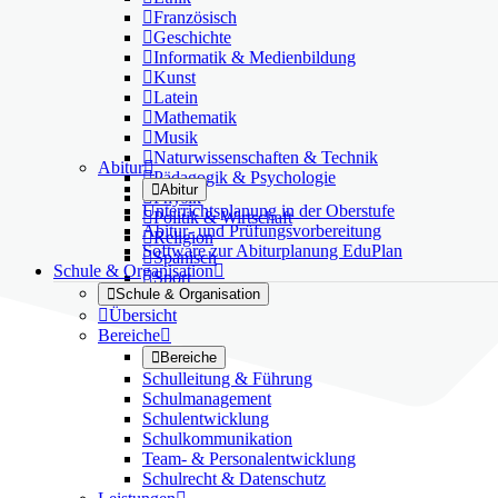

Französisch

Geschichte

Informatik & Medienbildung

Kunst

Latein

Mathematik

Musik

Naturwissenschaften & Technik
Abitur


Pädagogik & Psychologie

Abitur

Physik
Unterrichtsplanung in der Oberstufe

Politik & Wirtschaft
Abitur- und Prüfungsvorbereitung

Religion
Software zur Abiturplanung EduPlan

Spanisch
Schule & Organisation


Sport

Schule & Organisation

Übersicht
Bereiche


Bereiche
Schulleitung & Führung
Schulmanagement
Schulentwicklung
Schulkommunikation
Team- & Personalentwicklung
Schulrecht & Datenschutz