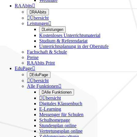
Webinare
RAAbits


RAAbits

Übersicht
Leistungen


Leistungen
Kostenloses Unterrichtsmaterial
Studium & Referendariat
Unterrichtsplanung in der Oberstufe
Fachschaft & Schule
Preise
RAAbits Print
EduPage


EduPage

Übersicht
Alle Funktionen


Alle Funktionen

Übersicht
Digitales Klassenbuch
E-Learning
Messenger für Schulen
Schulhomepage
Stundenplan online
Vertretungsplan online
Zahlungsverwaltung