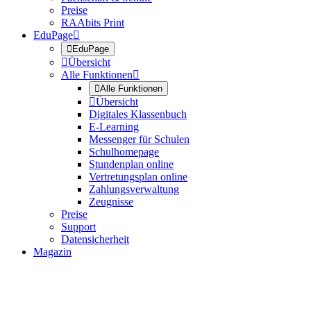
Preise
RAAbits Print
EduPage


EduPage

Übersicht
Alle Funktionen


Alle Funktionen

Übersicht
Digitales Klassenbuch
E-Learning
Messenger für Schulen
Schulhomepage
Stundenplan online
Vertretungsplan online
Zahlungsverwaltung
Zeugnisse
Preise
Support
Datensicherheit
Magazin