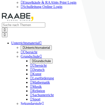

Einzelkäufe & RAAbits Print Login

Schulleitung Online Login


Unterrichtsmaterial


Unterrichtsmaterial

Übersicht
Grundschule


Grundschule

Übersicht

Deutsch

Kunst

Leseförderung

Mathematik

Musik

Religion

Sachunterricht

Sport
Sekundarstufe
