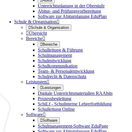

Abitur
Unterrichtsplanung in der Oberstufe
Abitur- und Prüfungsvorbereitung
Software zur Abiturplanung EduPlan
Schule & Organisation


Schule & Organisation

Übersicht
Bereiche


Bereiche
Schulleitung & Führung
Schulmanagement
Schulentwicklung
Schulkommunikation
Team- & Personalentwicklung
Schulrecht & Datenschutz
Leistungen


Leistungen
Digitale Unterrichtsmaterialien RAAbits
Prozessbegleitung
SchiLf - Schulinterne Lehrerfortbildung
Schulleitung Online
Software


Software
Schulmanagement-Software EduPage
Software zur Abiturplanung EduPlan