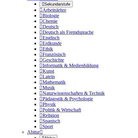

Sekundarstufe

Arbeitslehre

Biologie

Chemie

Deutsch

Deutsch als Fremdsprache

Englisch

Erdkunde

Ethik

Französisch

Geschichte

Informatik & Medienbildung

Kunst

Latein

Mathematik

Musik

Naturwissenschaften & Technik

Pädagogik & Psychologie

Physik

Politik & Wirtschaft

Religion

Spanisch

Sport
Abitur
