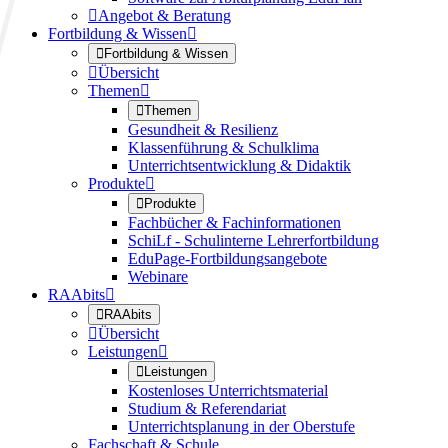

Angebot & Beratung
Fortbildung & Wissen


Fortbildung & Wissen

Übersicht
Themen


Themen
Gesundheit & Resilienz
Klassenführung & Schulklima
Unterrichtsentwicklung & Didaktik
Produkte


Produkte
Fachbücher & Fachinformationen
SchiLf - Schulinterne Lehrerfortbildung
EduPage-Fortbildungsangebote
Webinare
RAAbits


RAAbits

Übersicht
Leistungen


Leistungen
Kostenloses Unterrichtsmaterial
Studium & Referendariat
Unterrichtsplanung in der Oberstufe
Fachschaft & Schule