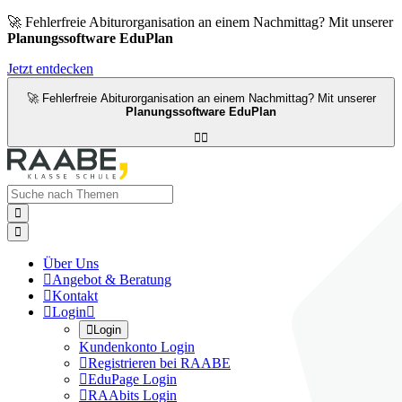
🚀 Fehlerfreie Abiturorganisation an einem Nachmittag? Mit unserer
Planungssoftware EduPlan
Jetzt entdecken
🚀 Fehlerfreie Abiturorganisation an einem Nachmittag? Mit unserer
Planungssoftware EduPlan




Über Uns

Angebot & Beratung

Kontakt

Login


Login
Kundenkonto Login

Registrieren bei RAABE

EduPage Login

RAAbits Login