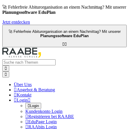
🚀 Fehlerfreie Abiturorganisation an einem Nachmittag? Mit unserer
Planungssoftware EduPlan
Jetzt entdecken
🚀 Fehlerfreie Abiturorganisation an einem Nachmittag? Mit unserer
Planungssoftware EduPlan




Über Uns

Angebot & Beratung

Kontakt

Login


Login
Kundenkonto Login

Registrieren bei RAABE

EduPage Login

RAAbits Login