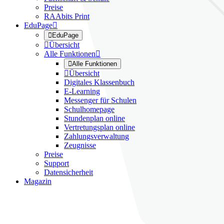
Preise
RAAbits Print
EduPage


EduPage

Übersicht
Alle Funktionen


Alle Funktionen

Übersicht
Digitales Klassenbuch
E-Learning
Messenger für Schulen
Schulhomepage
Stundenplan online
Vertretungsplan online
Zahlungsverwaltung
Zeugnisse
Preise
Support
Datensicherheit
Magazin