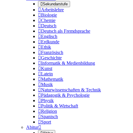

Sekundarstufe

Arbeitslehre

Biologie

Chemie

Deutsch

Deutsch als Fremdsprache

Englisch

Erdkunde

Ethik

Französisch

Geschichte

Informatik & Medienbildung

Kunst

Latein

Mathematik

Musik

Naturwissenschaften & Technik

Pädagogik & Psychologie

Physik

Politik & Wirtschaft

Religion

Spanisch

Sport
Abitur
