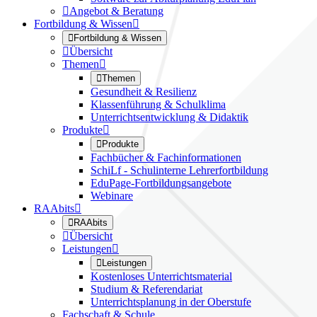

Angebot & Beratung
Fortbildung & Wissen


Fortbildung & Wissen

Übersicht
Themen


Themen
Gesundheit & Resilienz
Klassenführung & Schulklima
Unterrichtsentwicklung & Didaktik
Produkte


Produkte
Fachbücher & Fachinformationen
SchiLf - Schulinterne Lehrerfortbildung
EduPage-Fortbildungsangebote
Webinare
RAAbits


RAAbits

Übersicht
Leistungen


Leistungen
Kostenloses Unterrichtsmaterial
Studium & Referendariat
Unterrichtsplanung in der Oberstufe
Fachschaft & Schule