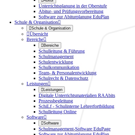

Abitur
Unterrichtsplanung in der Oberstufe
Abitur- und Prüfungsvorbereitung
Software zur Abiturplanung EduPlan
Schule & Organisation


Schule & Organisation

Übersicht
Bereiche


Bereiche
Schulleitung & Führung
Schulmanagement
Schulentwicklung
Schulkommunikation
Team- & Personalentwicklung
Schulrecht & Datenschutz
Leistungen


Leistungen
Digitale Unterrichtsmaterialien RAAbits
Prozessbegleitung
SchiLf - Schulinterne Lehrerfortbildung
Schulleitung Online
Software


Software
Schulmanagement-Software EduPage
Software zur Abiturplanung EduPlan