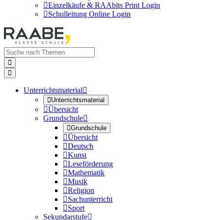

Einzelkäufe & RAAbits Print Login

Schulleitung Online Login


Unterrichtsmaterial


Unterrichtsmaterial

Übersicht
Grundschule


Grundschule

Übersicht

Deutsch

Kunst

Leseförderung

Mathematik

Musik

Religion

Sachunterricht

Sport
Sekundarstufe
