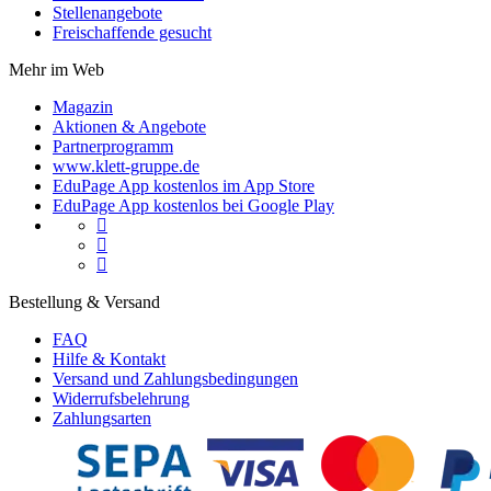
Stellenangebote
Freischaffende gesucht
Mehr im Web
Magazin
Aktionen & Angebote
Partnerprogramm
www.klett-gruppe.de
EduPage App kostenlos im App Store
EduPage App kostenlos bei Google Play



Bestellung & Versand
FAQ
Hilfe & Kontakt
Versand und Zahlungsbedingungen
Widerrufsbelehrung
Zahlungsarten