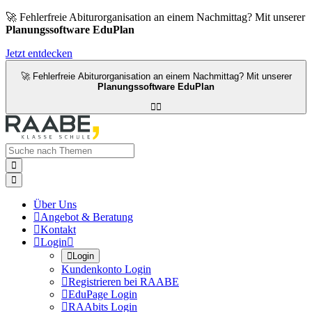
🚀 Fehlerfreie Abiturorganisation an einem Nachmittag? Mit unserer
Planungssoftware EduPlan
Jetzt entdecken
🚀 Fehlerfreie Abiturorganisation an einem Nachmittag? Mit unserer
Planungssoftware EduPlan




Über Uns

Angebot & Beratung

Kontakt

Login


Login
Kundenkonto Login

Registrieren bei RAABE

EduPage Login

RAAbits Login