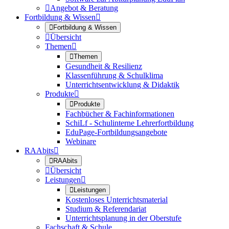

Angebot & Beratung
Fortbildung & Wissen


Fortbildung & Wissen

Übersicht
Themen


Themen
Gesundheit & Resilienz
Klassenführung & Schulklima
Unterrichtsentwicklung & Didaktik
Produkte


Produkte
Fachbücher & Fachinformationen
SchiLf - Schulinterne Lehrerfortbildung
EduPage-Fortbildungsangebote
Webinare
RAAbits


RAAbits

Übersicht
Leistungen


Leistungen
Kostenloses Unterrichtsmaterial
Studium & Referendariat
Unterrichtsplanung in der Oberstufe
Fachschaft & Schule