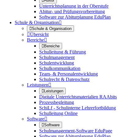

Abitur
Unterrichtsplanung in der Oberstufe
Abitur- und Prüfungsvorbereitung
Software zur Abiturplanung EduPlan
Schule & Organisation


Schule & Organisation

Übersicht
Bereiche


Bereiche
Schulleitung & Führung
Schulmanagement
Schulentwicklung
Schulkommunikation
Team- & Personalentwicklung
Schulrecht & Datenschutz
Leistungen


Leistungen
Digitale Unterrichtsmaterialien RAAbits
Prozessbegleitung
SchiLf - Schulinterne Lehrerfortbildung
Schulleitung Online
Software


Software
Schulmanagement-Software EduPage
Software zur Abiturplanung EduPlan