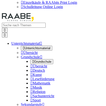

Einzelkäufe & RAAbits Print Login

Schulleitung Online Login


Unterrichtsmaterial


Unterrichtsmaterial

Übersicht
Grundschule


Grundschule

Übersicht

Deutsch

Kunst

Leseförderung

Mathematik

Musik

Religion

Sachunterricht

Sport
Sekundarstufe
