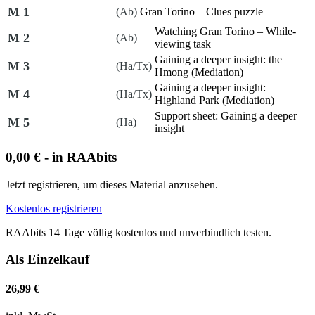
M 1
(Ab)
Gran Torino
– Clues puzzle
Watching
Gran Torino
– While-
M 2
(Ab)
viewing task
Gaining a deeper insight: the
M 3
(Ha/Tx)
Hmong (Mediation)
Gaining a deeper insight:
M 4
(Ha/Tx)
Highland Park (Mediation)
Support sheet: Gaining a deeper
M 5
(Ha)
insight
0,00 € - in RAAbits
Jetzt registrieren, um dieses Material anzusehen.
Kostenlos registrieren
RAAbits 14 Tage völlig kostenlos und unverbindlich testen.
Als Einzelkauf
26,99 €