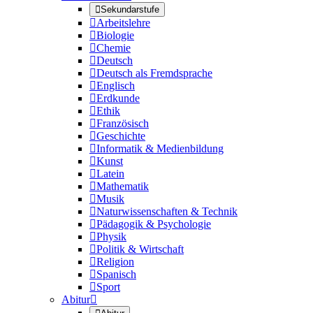

Sekundarstufe

Arbeitslehre

Biologie

Chemie

Deutsch

Deutsch als Fremdsprache

Englisch

Erdkunde

Ethik

Französisch

Geschichte

Informatik & Medienbildung

Kunst

Latein

Mathematik

Musik

Naturwissenschaften & Technik

Pädagogik & Psychologie

Physik

Politik & Wirtschaft

Religion

Spanisch

Sport
Abitur
