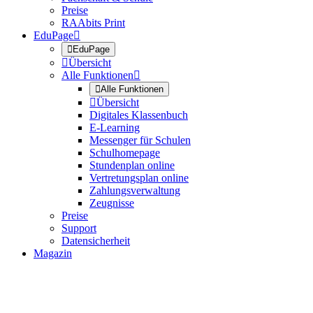
Preise
RAAbits Print
EduPage


EduPage

Übersicht
Alle Funktionen


Alle Funktionen

Übersicht
Digitales Klassenbuch
E-Learning
Messenger für Schulen
Schulhomepage
Stundenplan online
Vertretungsplan online
Zahlungsverwaltung
Zeugnisse
Preise
Support
Datensicherheit
Magazin