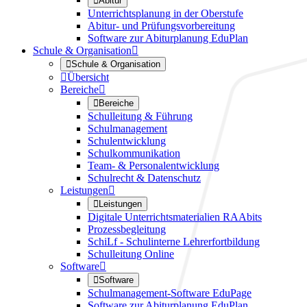

Abitur
Unterrichtsplanung in der Oberstufe
Abitur- und Prüfungsvorbereitung
Software zur Abiturplanung EduPlan
Schule & Organisation


Schule & Organisation

Übersicht
Bereiche


Bereiche
Schulleitung & Führung
Schulmanagement
Schulentwicklung
Schulkommunikation
Team- & Personalentwicklung
Schulrecht & Datenschutz
Leistungen


Leistungen
Digitale Unterrichtsmaterialien RAAbits
Prozessbegleitung
SchiLf - Schulinterne Lehrerfortbildung
Schulleitung Online
Software


Software
Schulmanagement-Software EduPage
Software zur Abiturplanung EduPlan