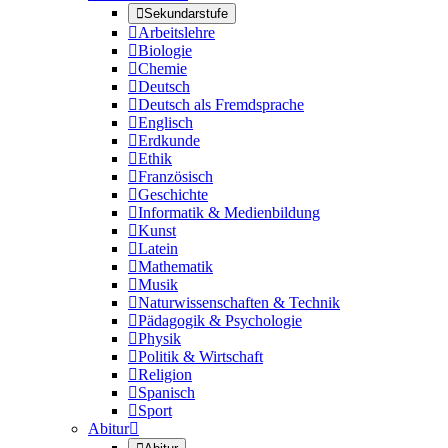

Sekundarstufe

Arbeitslehre

Biologie

Chemie

Deutsch

Deutsch als Fremdsprache

Englisch

Erdkunde

Ethik

Französisch

Geschichte

Informatik & Medienbildung

Kunst

Latein

Mathematik

Musik

Naturwissenschaften & Technik

Pädagogik & Psychologie

Physik

Politik & Wirtschaft

Religion

Spanisch

Sport
Abitur
