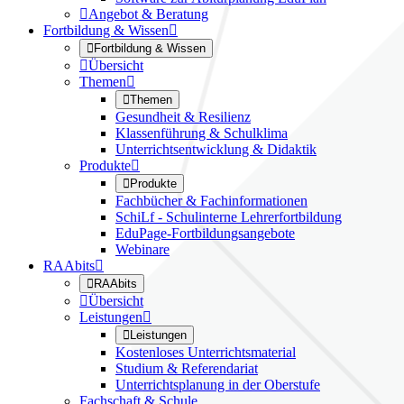

Angebot & Beratung
Fortbildung & Wissen


Fortbildung & Wissen

Übersicht
Themen


Themen
Gesundheit & Resilienz
Klassenführung & Schulklima
Unterrichtsentwicklung & Didaktik
Produkte


Produkte
Fachbücher & Fachinformationen
SchiLf - Schulinterne Lehrerfortbildung
EduPage-Fortbildungsangebote
Webinare
RAAbits


RAAbits

Übersicht
Leistungen


Leistungen
Kostenloses Unterrichtsmaterial
Studium & Referendariat
Unterrichtsplanung in der Oberstufe
Fachschaft & Schule