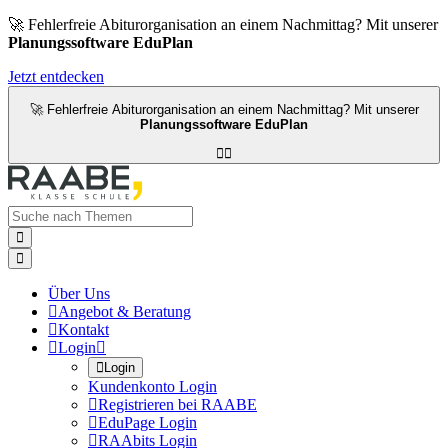
🚀 Fehlerfreie Abiturorganisation an einem Nachmittag? Mit unserer
Planungssoftware EduPlan
Jetzt entdecken
🚀 Fehlerfreie Abiturorganisation an einem Nachmittag? Mit unserer
Planungssoftware EduPlan




Über Uns

Angebot & Beratung

Kontakt

Login


Login
Kundenkonto Login

Registrieren bei RAABE

EduPage Login

RAAbits Login