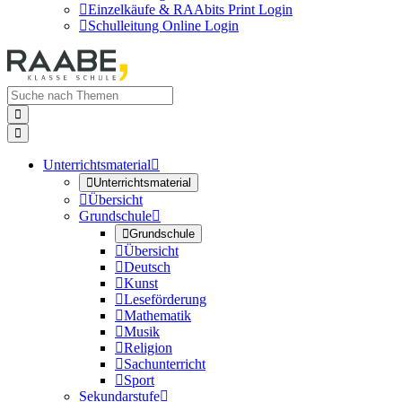

Einzelkäufe & RAAbits Print Login

Schulleitung Online Login


Unterrichtsmaterial


Unterrichtsmaterial

Übersicht
Grundschule


Grundschule

Übersicht

Deutsch

Kunst

Leseförderung

Mathematik

Musik

Religion

Sachunterricht

Sport
Sekundarstufe
