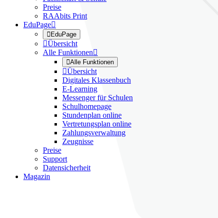
Preise
RAAbits Print
EduPage


EduPage

Übersicht
Alle Funktionen


Alle Funktionen

Übersicht
Digitales Klassenbuch
E-Learning
Messenger für Schulen
Schulhomepage
Stundenplan online
Vertretungsplan online
Zahlungsverwaltung
Zeugnisse
Preise
Support
Datensicherheit
Magazin