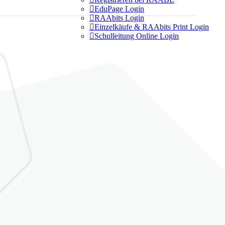

EduPage Login

RAAbits Login

Einzelkäufe & RAAbits Print Login

Schulleitung Online Login