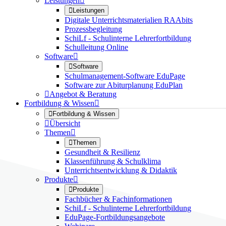
Leistungen


Leistungen
Digitale Unterrichtsmaterialien RAAbits
Prozessbegleitung
SchiLf - Schulinterne Lehrerfortbildung
Schulleitung Online
Software


Software
Schulmanagement-Software EduPage
Software zur Abiturplanung EduPlan

Angebot & Beratung
Fortbildung & Wissen


Fortbildung & Wissen

Übersicht
Themen


Themen
Gesundheit & Resilienz
Klassenführung & Schulklima
Unterrichtsentwicklung & Didaktik
Produkte


Produkte
Fachbücher & Fachinformationen
SchiLf - Schulinterne Lehrerfortbildung
EduPage-Fortbildungsangebote