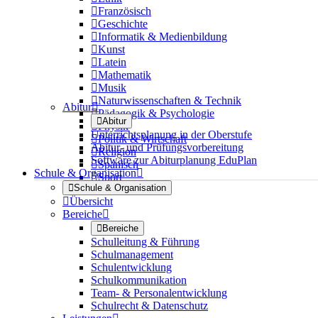

Französisch

Geschichte

Informatik & Medienbildung

Kunst

Latein

Mathematik

Musik

Naturwissenschaften & Technik
Abitur


Pädagogik & Psychologie

Abitur

Physik
Unterrichtsplanung in der Oberstufe

Politik & Wirtschaft
Abitur- und Prüfungsvorbereitung

Religion
Software zur Abiturplanung EduPlan

Spanisch
Schule & Organisation


Sport

Schule & Organisation

Übersicht
Bereiche


Bereiche
Schulleitung & Führung
Schulmanagement
Schulentwicklung
Schulkommunikation
Team- & Personalentwicklung
Schulrecht & Datenschutz