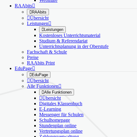
Webinare
RAAbits


RAAbits

Übersicht
Leistungen


Leistungen
Kostenloses Unterrichtsmaterial
Studium & Referendariat
Unterrichtsplanung in der Oberstufe
Fachschaft & Schule
Preise
RAAbits Print
EduPage


EduPage

Übersicht
Alle Funktionen


Alle Funktionen

Übersicht
Digitales Klassenbuch
E-Learning
Messenger für Schulen
Schulhomepage
Stundenplan online
Vertretungsplan online
Zahlungsverwaltung