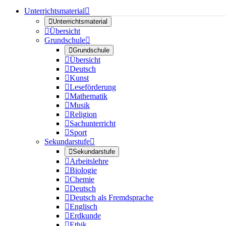
Unterrichtsmaterial


Unterrichtsmaterial

Übersicht
Grundschule


Grundschule

Übersicht

Deutsch

Kunst

Leseförderung

Mathematik

Musik

Religion

Sachunterricht

Sport
Sekundarstufe


Sekundarstufe

Arbeitslehre

Biologie

Chemie

Deutsch

Deutsch als Fremdsprache

Englisch

Erdkunde

Ethik