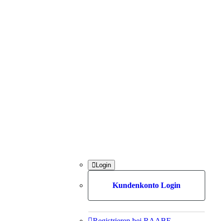

Login
Kundenkonto Login

Registrieren bei RAABE