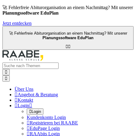
🚀 Fehlerfreie Abiturorganisation an einem Nachmittag? Mit unserer
Planungssoftware EduPlan
Jetzt entdecken
🚀 Fehlerfreie Abiturorganisation an einem Nachmittag? Mit unserer
Planungssoftware EduPlan




Über Uns

Angebot & Beratung

Kontakt

Login


Login
Kundenkonto Login

Registrieren bei RAABE

EduPage Login

RAAbits Login