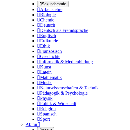

Sekundarstufe

Arbeitslehre

Biologie

Chemie

Deutsch

Deutsch als Fremdsprache

Englisch

Erdkunde

Ethik

Französisch

Geschichte

Informatik & Medienbildung

Kunst

Latein

Mathematik

Musik

Naturwissenschaften & Technik

Pädagogik & Psychologie

Physik

Politik & Wirtschaft

Religion

Spanisch

Sport
Abitur
