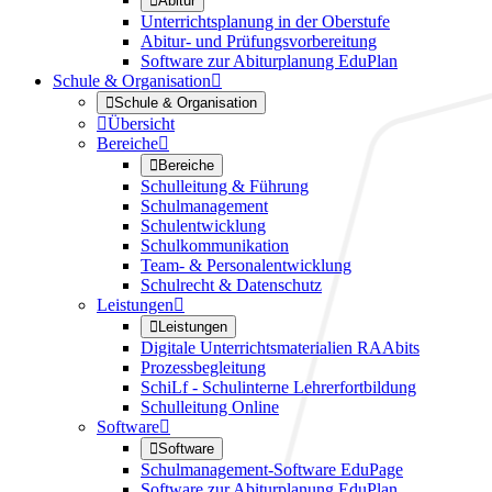

Abitur
Unterrichtsplanung in der Oberstufe
Abitur- und Prüfungsvorbereitung
Software zur Abiturplanung EduPlan
Schule & Organisation


Schule & Organisation

Übersicht
Bereiche


Bereiche
Schulleitung & Führung
Schulmanagement
Schulentwicklung
Schulkommunikation
Team- & Personalentwicklung
Schulrecht & Datenschutz
Leistungen


Leistungen
Digitale Unterrichtsmaterialien RAAbits
Prozessbegleitung
SchiLf - Schulinterne Lehrerfortbildung
Schulleitung Online
Software


Software
Schulmanagement-Software EduPage
Software zur Abiturplanung EduPlan