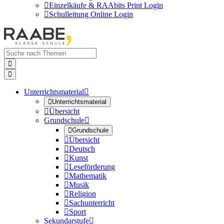

Einzelkäufe & RAAbits Print Login

Schulleitung Online Login


Unterrichtsmaterial


Unterrichtsmaterial

Übersicht
Grundschule


Grundschule

Übersicht

Deutsch

Kunst

Leseförderung

Mathematik

Musik

Religion

Sachunterricht

Sport
Sekundarstufe
