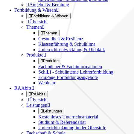

Angebot & Beratung
Fortbildung & Wissen


Fortbildung & Wissen

Übersicht
Themen


Themen
Gesundheit & Resilienz
Klassenführung & Schulklima
Unterrichtsentwicklung & Didaktik
Produkte


Produkte
Fachbücher & Fachinformationen
SchiLf - Schulinterne Lehrerfortbildung
EduPage-Fortbildungsangebote
Webinare
RAAbits


RAAbits

Übersicht
Leistungen


Leistungen
Kostenloses Unterrichtsmaterial
Studium & Referendariat
Unterrichtsplanung in der Oberstufe
Fachschaft & Schule