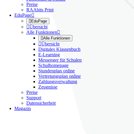
Preise
RAAbits Print
EduPage


EduPage

Übersicht
Alle Funktionen


Alle Funktionen

Übersicht
Digitales Klassenbuch
E-Learning
Messenger für Schulen
Schulhomepage
Stundenplan online
Vertretungsplan online
Zahlungsverwaltung
Zeugnisse
Preise
Support
Datensicherheit
Magazin