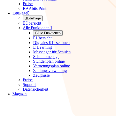
Preise
RAAbits Print
EduPage


EduPage

Übersicht
Alle Funktionen


Alle Funktionen

Übersicht
Digitales Klassenbuch
E-Learning
Messenger für Schulen
Schulhomepage
Stundenplan online
Vertretungsplan online
Zahlungsverwaltung
Zeugnisse
Preise
Support
Datensicherheit
Magazin