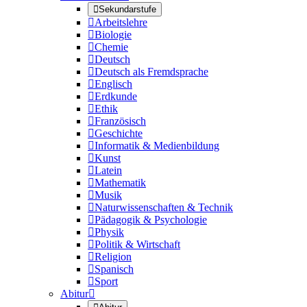

Sekundarstufe

Arbeitslehre

Biologie

Chemie

Deutsch

Deutsch als Fremdsprache

Englisch

Erdkunde

Ethik

Französisch

Geschichte

Informatik & Medienbildung

Kunst

Latein

Mathematik

Musik

Naturwissenschaften & Technik

Pädagogik & Psychologie

Physik

Politik & Wirtschaft

Religion

Spanisch

Sport
Abitur
