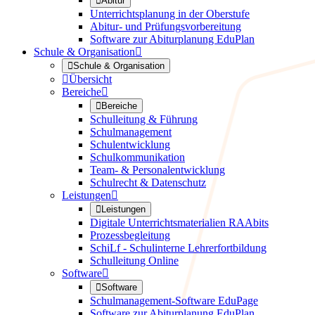

Abitur
Unterrichtsplanung in der Oberstufe
Abitur- und Prüfungsvorbereitung
Software zur Abiturplanung EduPlan
Schule & Organisation


Schule & Organisation

Übersicht
Bereiche


Bereiche
Schulleitung & Führung
Schulmanagement
Schulentwicklung
Schulkommunikation
Team- & Personalentwicklung
Schulrecht & Datenschutz
Leistungen


Leistungen
Digitale Unterrichtsmaterialien RAAbits
Prozessbegleitung
SchiLf - Schulinterne Lehrerfortbildung
Schulleitung Online
Software


Software
Schulmanagement-Software EduPage
Software zur Abiturplanung EduPlan