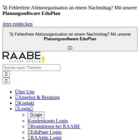
🚀 Fehlerfreie Abiturorganisation an einem Nachmittag? Mit unserer
Planungssoftware EduPlan
Jetzt entdecken
🚀 Fehlerfreie Abiturorganisation an einem Nachmittag? Mit unserer
Planungssoftware EduPlan




Über Uns

Angebot & Beratung

Kontakt

Login


Login
Kundenkonto Login

Registrieren bei RAABE

EduPage Login

RAAbits Login