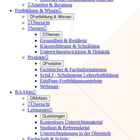

Angebot & Beratung
Fortbildung & Wissen


Fortbildung & Wissen

Übersicht
Themen


Themen
Gesundheit & Resilienz
Klassenführung & Schulklima
Unterrichtsentwicklung & Didaktik
Produkte


Produkte
Fachbücher & Fachinformationen
SchiLf - Schulinterne Lehrerfortbildung
EduPage-Fortbildungsangebote
Webinare
RAAbits


RAAbits

Übersicht
Leistungen


Leistungen
Kostenloses Unterrichtsmaterial
Studium & Referendariat
Unterrichtsplanung in der Oberstufe
Fachschaft & Schule