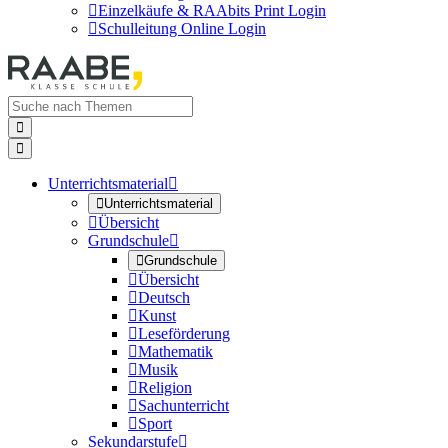

Einzelkäufe & RAAbits Print Login

Schulleitung Online Login


Unterrichtsmaterial


Unterrichtsmaterial

Übersicht
Grundschule


Grundschule

Übersicht

Deutsch

Kunst

Leseförderung

Mathematik

Musik

Religion

Sachunterricht

Sport
Sekundarstufe
