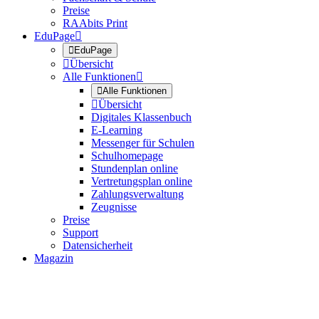
Preise
RAAbits Print
EduPage


EduPage

Übersicht
Alle Funktionen


Alle Funktionen

Übersicht
Digitales Klassenbuch
E-Learning
Messenger für Schulen
Schulhomepage
Stundenplan online
Vertretungsplan online
Zahlungsverwaltung
Zeugnisse
Preise
Support
Datensicherheit
Magazin