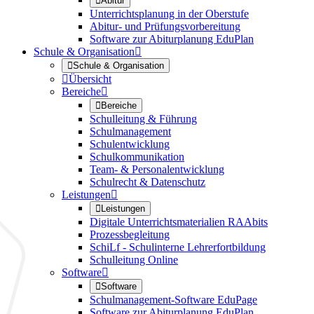

Abitur
Unterrichtsplanung in der Oberstufe
Abitur- und Prüfungsvorbereitung
Software zur Abiturplanung EduPlan
Schule & Organisation


Schule & Organisation

Übersicht
Bereiche


Bereiche
Schulleitung & Führung
Schulmanagement
Schulentwicklung
Schulkommunikation
Team- & Personalentwicklung
Schulrecht & Datenschutz
Leistungen


Leistungen
Digitale Unterrichtsmaterialien RAAbits
Prozessbegleitung
SchiLf - Schulinterne Lehrerfortbildung
Schulleitung Online
Software


Software
Schulmanagement-Software EduPage
Software zur Abiturplanung EduPlan