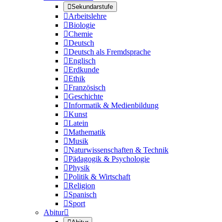

Sekundarstufe

Arbeitslehre

Biologie

Chemie

Deutsch

Deutsch als Fremdsprache

Englisch

Erdkunde

Ethik

Französisch

Geschichte

Informatik & Medienbildung

Kunst

Latein

Mathematik

Musik

Naturwissenschaften & Technik

Pädagogik & Psychologie

Physik

Politik & Wirtschaft

Religion

Spanisch

Sport
Abitur
