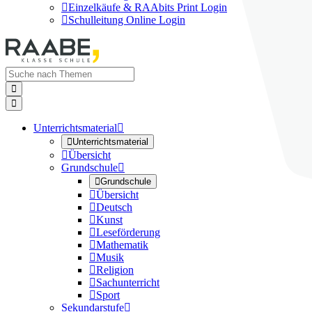

Einzelkäufe & RAAbits Print Login

Schulleitung Online Login


Unterrichtsmaterial


Unterrichtsmaterial

Übersicht
Grundschule


Grundschule

Übersicht

Deutsch

Kunst

Leseförderung

Mathematik

Musik

Religion

Sachunterricht

Sport
Sekundarstufe
