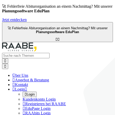
🚀 Fehlerfreie Abiturorganisation an einem Nachmittag? Mit unserer
Planungssoftware EduPlan
Jetzt entdecken
🚀 Fehlerfreie Abiturorganisation an einem Nachmittag? Mit unserer
Planungssoftware EduPlan




Über Uns

Angebot & Beratung

Kontakt

Login


Login
Kundenkonto Login

Registrieren bei RAABE

EduPage Login

RAAbits Login