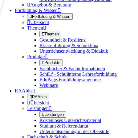

Angebot & Beratung
Fortbildung & Wissen


Fortbildung & Wissen

Übersicht
Themen


Themen
Gesundheit & Resilienz
Klassenführung & Schulklima
Unterrichtsentwicklung & Didaktik
Produkte


Produkte
Fachbücher & Fachinformationen
SchiLf - Schulinterne Lehrerfortbildung
EduPage-Fortbildungsangebote
Webinare
RAAbits


RAAbits

Übersicht
Leistungen


Leistungen
Kostenloses Unterrichtsmaterial
Studium & Referendariat
Unterrichtsplanung in der Oberstufe
Fachschaft & Schule