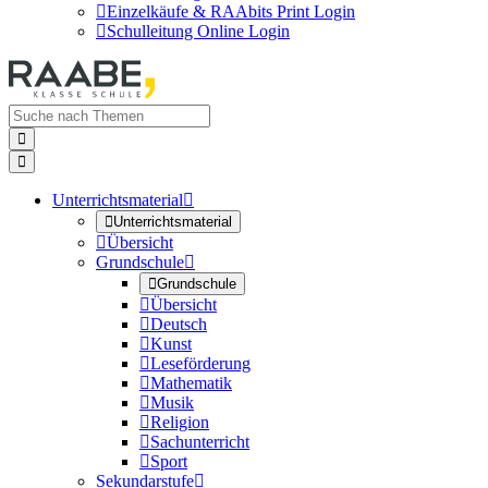

Einzelkäufe & RAAbits Print Login

Schulleitung Online Login


Unterrichtsmaterial


Unterrichtsmaterial

Übersicht
Grundschule


Grundschule

Übersicht

Deutsch

Kunst

Leseförderung

Mathematik

Musik

Religion

Sachunterricht

Sport
Sekundarstufe
