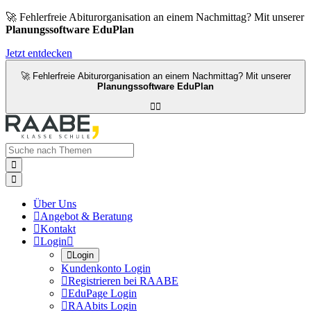
🚀 Fehlerfreie Abiturorganisation an einem Nachmittag? Mit unserer
Planungssoftware EduPlan
Jetzt entdecken
🚀 Fehlerfreie Abiturorganisation an einem Nachmittag? Mit unserer
Planungssoftware EduPlan




Über Uns

Angebot & Beratung

Kontakt

Login


Login
Kundenkonto Login

Registrieren bei RAABE

EduPage Login

RAAbits Login