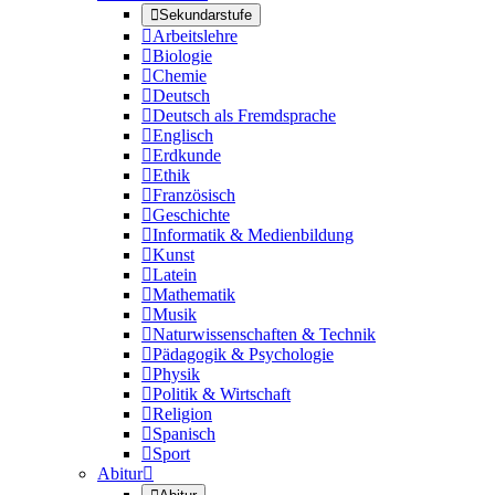

Sekundarstufe

Arbeitslehre

Biologie

Chemie

Deutsch

Deutsch als Fremdsprache

Englisch

Erdkunde

Ethik

Französisch

Geschichte

Informatik & Medienbildung

Kunst

Latein

Mathematik

Musik

Naturwissenschaften & Technik

Pädagogik & Psychologie

Physik

Politik & Wirtschaft

Religion

Spanisch

Sport
Abitur
