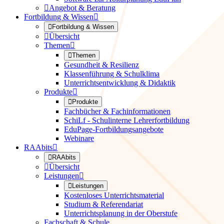

Angebot & Beratung
Fortbildung & Wissen


Fortbildung & Wissen

Übersicht
Themen


Themen
Gesundheit & Resilienz
Klassenführung & Schulklima
Unterrichtsentwicklung & Didaktik
Produkte


Produkte
Fachbücher & Fachinformationen
SchiLf - Schulinterne Lehrerfortbildung
EduPage-Fortbildungsangebote
Webinare
RAAbits


RAAbits

Übersicht
Leistungen


Leistungen
Kostenloses Unterrichtsmaterial
Studium & Referendariat
Unterrichtsplanung in der Oberstufe
Fachschaft & Schule