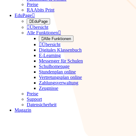
Preise
RAAbits Print
EduPage


EduPage

Übersicht
Alle Funktionen


Alle Funktionen

Übersicht
Digitales Klassenbuch
E-Learning
Messenger für Schulen
Schulhomepage
Stundenplan online
Vertretungsplan online
Zahlungsverwaltung
Zeugnisse
Preise
Support
Datensicherheit
Magazin