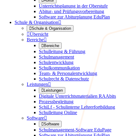

Abitur
Unterrichtsplanung in der Oberstufe
Abitur- und Prüfungsvorbereitung
Software zur Abiturplanung EduPlan
Schule & Organisation


Schule & Organisation

Übersicht
Bereiche


Bereiche
Schulleitung & Führung
Schulmanagement
Schulentwicklung
Schulkommunikation
Team- & Personalentwicklung
Schulrecht & Datenschutz
Leistungen


Leistungen
Digitale Unterrichtsmaterialien RAAbits
Prozessbegleitung
SchiLf - Schulinterne Lehrerfortbildung
Schulleitung Online
Software


Software
Schulmanagement-Software EduPage
Software zur Abiturplanung EduPlan