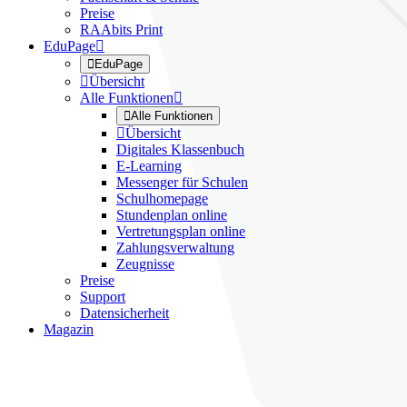
Preise
RAAbits Print
EduPage


EduPage

Übersicht
Alle Funktionen


Alle Funktionen

Übersicht
Digitales Klassenbuch
E-Learning
Messenger für Schulen
Schulhomepage
Stundenplan online
Vertretungsplan online
Zahlungsverwaltung
Zeugnisse
Preise
Support
Datensicherheit
Magazin