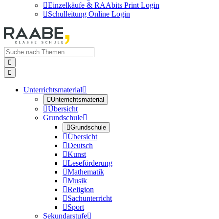

Einzelkäufe & RAAbits Print Login

Schulleitung Online Login


Unterrichtsmaterial


Unterrichtsmaterial

Übersicht
Grundschule


Grundschule

Übersicht

Deutsch

Kunst

Leseförderung

Mathematik

Musik

Religion

Sachunterricht

Sport
Sekundarstufe
