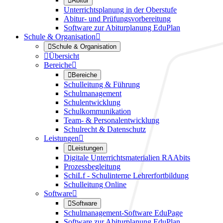

Abitur
Unterrichtsplanung in der Oberstufe
Abitur- und Prüfungsvorbereitung
Software zur Abiturplanung EduPlan
Schule & Organisation


Schule & Organisation

Übersicht
Bereiche


Bereiche
Schulleitung & Führung
Schulmanagement
Schulentwicklung
Schulkommunikation
Team- & Personalentwicklung
Schulrecht & Datenschutz
Leistungen


Leistungen
Digitale Unterrichtsmaterialien RAAbits
Prozessbegleitung
SchiLf - Schulinterne Lehrerfortbildung
Schulleitung Online
Software


Software
Schulmanagement-Software EduPage
Software zur Abiturplanung EduPlan