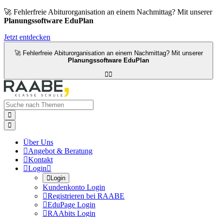
🚀 Fehlerfreie Abiturorganisation an einem Nachmittag? Mit unserer
Planungssoftware EduPlan
Jetzt entdecken
🚀 Fehlerfreie Abiturorganisation an einem Nachmittag? Mit unserer
Planungssoftware EduPlan




Über Uns

Angebot & Beratung

Kontakt

Login


Login
Kundenkonto Login

Registrieren bei RAABE

EduPage Login

RAAbits Login