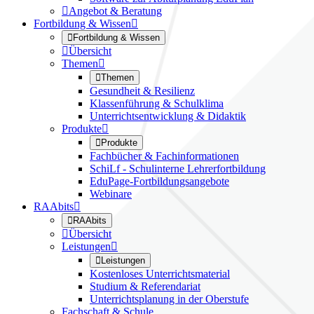

Angebot & Beratung
Fortbildung & Wissen


Fortbildung & Wissen

Übersicht
Themen


Themen
Gesundheit & Resilienz
Klassenführung & Schulklima
Unterrichtsentwicklung & Didaktik
Produkte


Produkte
Fachbücher & Fachinformationen
SchiLf - Schulinterne Lehrerfortbildung
EduPage-Fortbildungsangebote
Webinare
RAAbits


RAAbits

Übersicht
Leistungen


Leistungen
Kostenloses Unterrichtsmaterial
Studium & Referendariat
Unterrichtsplanung in der Oberstufe
Fachschaft & Schule