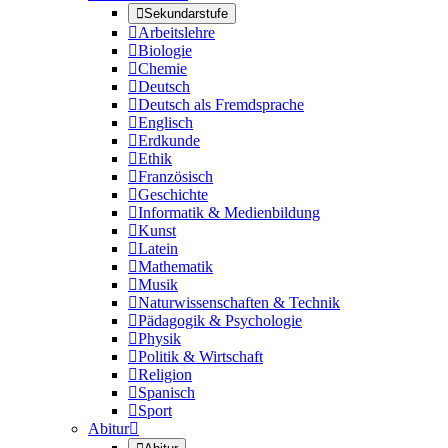

Sekundarstufe

Arbeitslehre

Biologie

Chemie

Deutsch

Deutsch als Fremdsprache

Englisch

Erdkunde

Ethik

Französisch

Geschichte

Informatik & Medienbildung

Kunst

Latein

Mathematik

Musik

Naturwissenschaften & Technik

Pädagogik & Psychologie

Physik

Politik & Wirtschaft

Religion

Spanisch

Sport
Abitur
