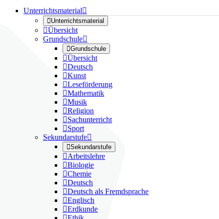
Unterrichtsmaterial


Unterrichtsmaterial

Übersicht
Grundschule


Grundschule

Übersicht

Deutsch

Kunst

Leseförderung

Mathematik

Musik

Religion

Sachunterricht

Sport
Sekundarstufe


Sekundarstufe

Arbeitslehre

Biologie

Chemie

Deutsch

Deutsch als Fremdsprache

Englisch

Erdkunde

Ethik