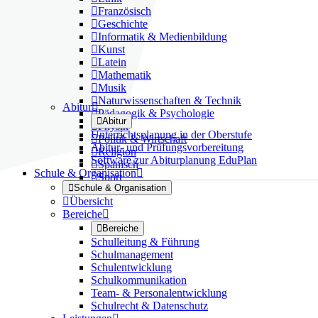

Französisch

Geschichte

Informatik & Medienbildung

Kunst

Latein

Mathematik

Musik

Naturwissenschaften & Technik
Abitur


Pädagogik & Psychologie

Abitur

Physik
Unterrichtsplanung in der Oberstufe

Politik & Wirtschaft
Abitur- und Prüfungsvorbereitung

Religion
Software zur Abiturplanung EduPlan

Spanisch
Schule & Organisation


Sport

Schule & Organisation

Übersicht
Bereiche


Bereiche
Schulleitung & Führung
Schulmanagement
Schulentwicklung
Schulkommunikation
Team- & Personalentwicklung
Schulrecht & Datenschutz