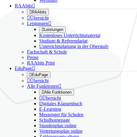
Webinare
RAAbits


RAAbits

Übersicht
Leistungen


Leistungen
Kostenloses Unterrichtsmaterial
Studium & Referendariat
Unterrichtsplanung in der Oberstufe
Fachschaft & Schule
Preise
RAAbits Print
EduPage


EduPage

Übersicht
Alle Funktionen


Alle Funktionen

Übersicht
Digitales Klassenbuch
E-Learning
Messenger für Schulen
Schulhomepage
Stundenplan online
Vertretungsplan online
Zahlungsverwaltung