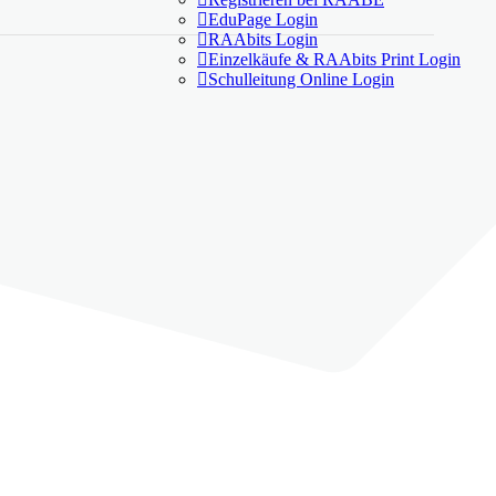

EduPage Login

RAAbits Login

Einzelkäufe & RAAbits Print Login

Schulleitung Online Login