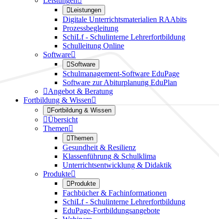
Leistungen


Leistungen
Digitale Unterrichtsmaterialien RAAbits
Prozessbegleitung
SchiLf - Schulinterne Lehrerfortbildung
Schulleitung Online
Software


Software
Schulmanagement-Software EduPage
Software zur Abiturplanung EduPlan

Angebot & Beratung
Fortbildung & Wissen


Fortbildung & Wissen

Übersicht
Themen


Themen
Gesundheit & Resilienz
Klassenführung & Schulklima
Unterrichtsentwicklung & Didaktik
Produkte


Produkte
Fachbücher & Fachinformationen
SchiLf - Schulinterne Lehrerfortbildung
EduPage-Fortbildungsangebote