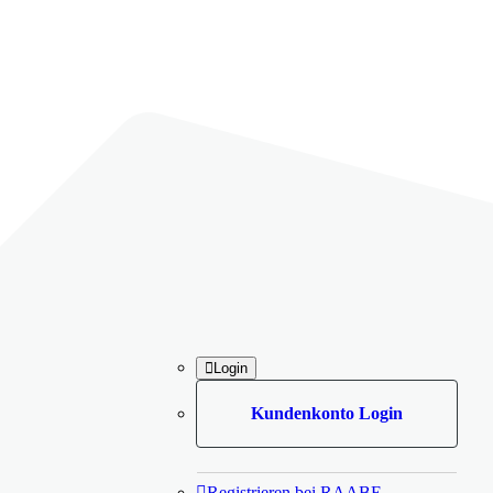

Login
Kundenkonto Login

Registrieren bei RAABE