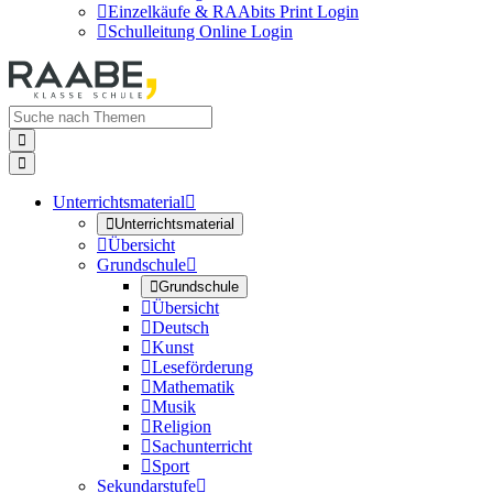

Einzelkäufe & RAAbits Print Login

Schulleitung Online Login


Unterrichtsmaterial


Unterrichtsmaterial

Übersicht
Grundschule


Grundschule

Übersicht

Deutsch

Kunst

Leseförderung

Mathematik

Musik

Religion

Sachunterricht

Sport
Sekundarstufe
