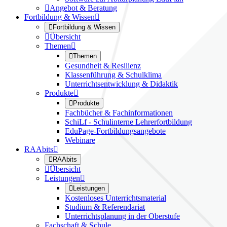

Angebot & Beratung
Fortbildung & Wissen


Fortbildung & Wissen

Übersicht
Themen


Themen
Gesundheit & Resilienz
Klassenführung & Schulklima
Unterrichtsentwicklung & Didaktik
Produkte


Produkte
Fachbücher & Fachinformationen
SchiLf - Schulinterne Lehrerfortbildung
EduPage-Fortbildungsangebote
Webinare
RAAbits


RAAbits

Übersicht
Leistungen


Leistungen
Kostenloses Unterrichtsmaterial
Studium & Referendariat
Unterrichtsplanung in der Oberstufe
Fachschaft & Schule