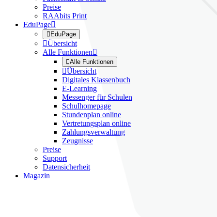
Preise
RAAbits Print
EduPage


EduPage

Übersicht
Alle Funktionen


Alle Funktionen

Übersicht
Digitales Klassenbuch
E-Learning
Messenger für Schulen
Schulhomepage
Stundenplan online
Vertretungsplan online
Zahlungsverwaltung
Zeugnisse
Preise
Support
Datensicherheit
Magazin