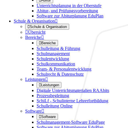

Abitur
Unterrichtsplanung in der Oberstufe
Abitur- und Prüfungsvorbereitung
Software zur Abiturplanung EduPlan
Schule & Organisation


Schule & Organisation

Übersicht
Bereiche


Bereiche
Schulleitung & Führung
Schulmanagement
Schulentwicklung
Schulkommunikation
Team- & Personalentwicklung
Schulrecht & Datenschutz
Leistungen


Leistungen
Digitale Unterrichtsmaterialien RAAbits
Prozessbegleitung
SchiLf - Schulinterne Lehrerfortbildung
Schulleitung Online
Software


Software
Schulmanagement-Software EduPage
Software zur Abiturplanung EduPlan