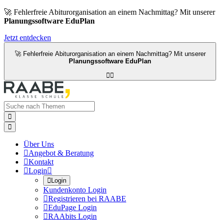
🚀 Fehlerfreie Abiturorganisation an einem Nachmittag? Mit unserer
Planungssoftware EduPlan
Jetzt entdecken
🚀 Fehlerfreie Abiturorganisation an einem Nachmittag? Mit unserer
Planungssoftware EduPlan




Über Uns

Angebot & Beratung

Kontakt

Login


Login
Kundenkonto Login

Registrieren bei RAABE

EduPage Login

RAAbits Login