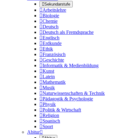

Sekundarstufe

Arbeitslehre

Biologie

Chemie

Deutsch

Deutsch als Fremdsprache

Englisch

Erdkunde

Ethik

Französisch

Geschichte

Informatik & Medienbildung

Kunst

Latein

Mathematik

Musik

Naturwissenschaften & Technik

Pädagogik & Psychologie

Physik

Politik & Wirtschaft

Religion

Spanisch

Sport
Abitur
