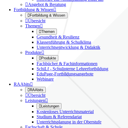

Angebot & Beratung
Fortbildung & Wissen


Fortbildung & Wissen

Übersicht
Themen


Themen
Gesundheit & Resilienz
Klassenführung & Schulklima
Unterrichtsentwicklung & Didaktik
Produkte


Produkte
Fachbücher & Fachinformationen
SchiLf - Schulinterne Lehrerfortbildung
EduPage-Fortbildungsangebote
Webinare
RAAbits


RAAbits

Übersicht
Leistungen


Leistungen
Kostenloses Unterrichtsmaterial
Studium & Referendariat
Unterrichtsplanung in der Oberstufe
Fachschaft & Schule