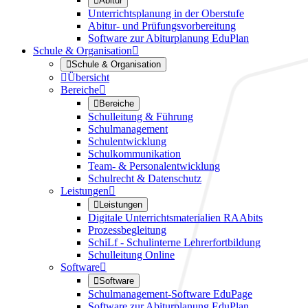

Abitur
Unterrichtsplanung in der Oberstufe
Abitur- und Prüfungsvorbereitung
Software zur Abiturplanung EduPlan
Schule & Organisation


Schule & Organisation

Übersicht
Bereiche


Bereiche
Schulleitung & Führung
Schulmanagement
Schulentwicklung
Schulkommunikation
Team- & Personalentwicklung
Schulrecht & Datenschutz
Leistungen


Leistungen
Digitale Unterrichtsmaterialien RAAbits
Prozessbegleitung
SchiLf - Schulinterne Lehrerfortbildung
Schulleitung Online
Software


Software
Schulmanagement-Software EduPage
Software zur Abiturplanung EduPlan