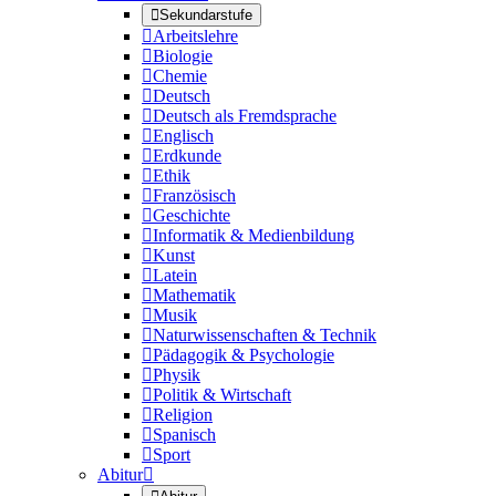

Sekundarstufe

Arbeitslehre

Biologie

Chemie

Deutsch

Deutsch als Fremdsprache

Englisch

Erdkunde

Ethik

Französisch

Geschichte

Informatik & Medienbildung

Kunst

Latein

Mathematik

Musik

Naturwissenschaften & Technik

Pädagogik & Psychologie

Physik

Politik & Wirtschaft

Religion

Spanisch

Sport
Abitur
