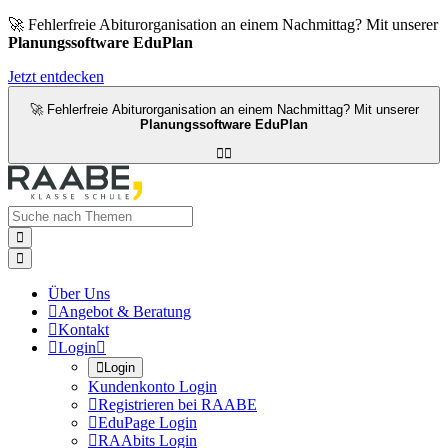
🚀 Fehlerfreie Abiturorganisation an einem Nachmittag? Mit unserer
Planungssoftware EduPlan
Jetzt entdecken
🚀 Fehlerfreie Abiturorganisation an einem Nachmittag? Mit unserer
Planungssoftware EduPlan




Über Uns

Angebot & Beratung

Kontakt

Login


Login
Kundenkonto Login

Registrieren bei RAABE

EduPage Login

RAAbits Login