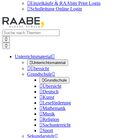

Einzelkäufe & RAAbits Print Login

Schulleitung Online Login


Unterrichtsmaterial


Unterrichtsmaterial

Übersicht
Grundschule


Grundschule

Übersicht

Deutsch

Kunst

Leseförderung

Mathematik

Musik

Religion

Sachunterricht

Sport
Sekundarstufe
