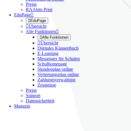
Preise
RAAbits Print
EduPage


EduPage

Übersicht
Alle Funktionen


Alle Funktionen

Übersicht
Digitales Klassenbuch
E-Learning
Messenger für Schulen
Schulhomepage
Stundenplan online
Vertretungsplan online
Zahlungsverwaltung
Zeugnisse
Preise
Support
Datensicherheit
Magazin