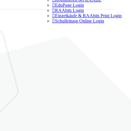

EduPage Login

RAAbits Login

Einzelkäufe & RAAbits Print Login

Schulleitung Online Login