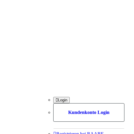

Login
Kundenkonto Login

Registrieren bei RAABE