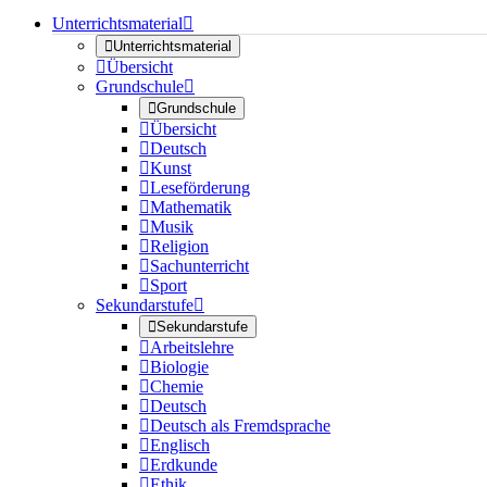
Unterrichtsmaterial


Unterrichtsmaterial

Übersicht
Grundschule


Grundschule

Übersicht

Deutsch

Kunst

Leseförderung

Mathematik

Musik

Religion

Sachunterricht

Sport
Sekundarstufe


Sekundarstufe

Arbeitslehre

Biologie

Chemie

Deutsch

Deutsch als Fremdsprache

Englisch

Erdkunde

Ethik