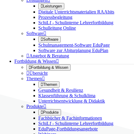
Leistungen


Leistungen
Digitale Unterrichtsmaterialien RAAbits
Prozessbegleitung
SchiLf - Schulinterne Lehrerfortbildung
Schulleitung Online
Software


Software
Schulmanagement-Software EduPage
Software zur Abiturplanung EduPlan

Angebot & Beratung
Fortbildung & Wissen


Fortbildung & Wissen

Übersicht
Themen


Themen
Gesundheit & Resilienz
Klassenführung & Schulklima
Unterrichtsentwicklung & Didaktik
Produkte


Produkte
Fachbücher & Fachinformationen
SchiLf - Schulinterne Lehrerfortbildung
EduPage-Fortbildungsangebote