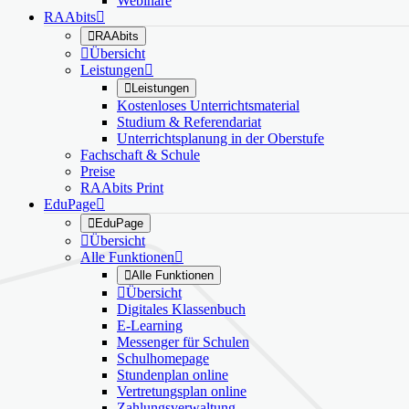
Webinare
RAAbits


RAAbits

Übersicht
Leistungen


Leistungen
Kostenloses Unterrichtsmaterial
Studium & Referendariat
Unterrichtsplanung in der Oberstufe
Fachschaft & Schule
Preise
RAAbits Print
EduPage


EduPage

Übersicht
Alle Funktionen


Alle Funktionen

Übersicht
Digitales Klassenbuch
E-Learning
Messenger für Schulen
Schulhomepage
Stundenplan online
Vertretungsplan online
Zahlungsverwaltung