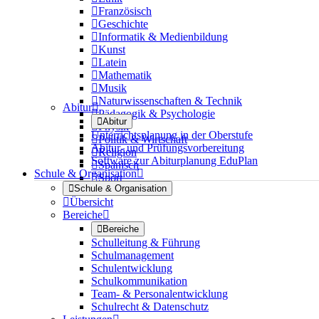

Französisch

Geschichte

Informatik & Medienbildung

Kunst

Latein

Mathematik

Musik

Naturwissenschaften & Technik
Abitur


Pädagogik & Psychologie

Abitur

Physik
Unterrichtsplanung in der Oberstufe

Politik & Wirtschaft
Abitur- und Prüfungsvorbereitung

Religion
Software zur Abiturplanung EduPlan

Spanisch
Schule & Organisation


Sport

Schule & Organisation

Übersicht
Bereiche


Bereiche
Schulleitung & Führung
Schulmanagement
Schulentwicklung
Schulkommunikation
Team- & Personalentwicklung
Schulrecht & Datenschutz