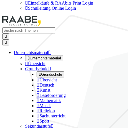

Einzelkäufe & RAAbits Print Login

Schulleitung Online Login


Unterrichtsmaterial


Unterrichtsmaterial

Übersicht
Grundschule


Grundschule

Übersicht

Deutsch

Kunst

Leseförderung

Mathematik

Musik

Religion

Sachunterricht

Sport
Sekundarstufe
