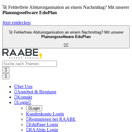
🚀 Fehlerfreie Abiturorganisation an einem Nachmittag? Mit unserer
Planungssoftware EduPlan
Jetzt entdecken
🚀 Fehlerfreie Abiturorganisation an einem Nachmittag? Mit unserer
Planungssoftware EduPlan




Über Uns

Angebot & Beratung

Kontakt

Login


Login
Kundenkonto Login

Registrieren bei RAABE

EduPage Login

RAAbits Login