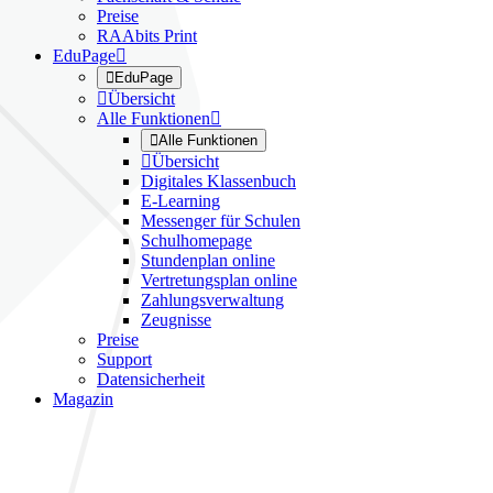
Preise
RAAbits Print
EduPage


EduPage

Übersicht
Alle Funktionen


Alle Funktionen

Übersicht
Digitales Klassenbuch
E-Learning
Messenger für Schulen
Schulhomepage
Stundenplan online
Vertretungsplan online
Zahlungsverwaltung
Zeugnisse
Preise
Support
Datensicherheit
Magazin