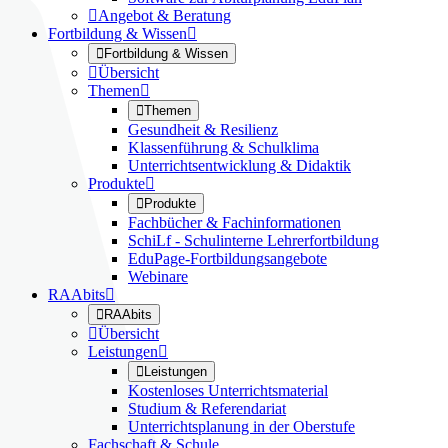

Angebot & Beratung
Fortbildung & Wissen


Fortbildung & Wissen

Übersicht
Themen


Themen
Gesundheit & Resilienz
Klassenführung & Schulklima
Unterrichtsentwicklung & Didaktik
Produkte


Produkte
Fachbücher & Fachinformationen
SchiLf - Schulinterne Lehrerfortbildung
EduPage-Fortbildungsangebote
Webinare
RAAbits


RAAbits

Übersicht
Leistungen


Leistungen
Kostenloses Unterrichtsmaterial
Studium & Referendariat
Unterrichtsplanung in der Oberstufe
Fachschaft & Schule