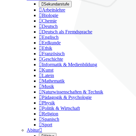

Sekundarstufe

Arbeitslehre

Biologie

Chemie

Deutsch

Deutsch als Fremdsprache

Englisch

Erdkunde

Ethik

Französisch

Geschichte

Informatik & Medienbildung

Kunst

Latein

Mathematik

Musik

Naturwissenschaften & Technik

Pädagogik & Psychologie

Physik

Politik & Wirtschaft

Religion

Spanisch

Sport
Abitur
