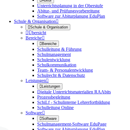

Abitur
Unterrichtsplanung in der Oberstufe
Abitur- und Prüfungsvorbereitung
Software zur Abiturplanung EduPlan
Schule & Organisation


Schule & Organisation

Übersicht
Bereiche


Bereiche
Schulleitung & Führung
Schulmanagement
Schulentwicklung
Schulkommunikation
Team- & Personalentwicklung
Schulrecht & Datenschutz
Leistungen


Leistungen
Digitale Unterrichtsmaterialien RAAbits
Prozessbegleitung
SchiLf - Schulinterne Lehrerfortbildung
Schulleitung Online
Software


Software
Schulmanagement-Software EduPage
Software zur Abiturplanung EduPlan